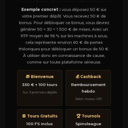
Exemple concret :
vous déposez 50 € sur
votre premier dépôt. Vous recevez 50 € de
bonus. Pour débloquer ce bonus, vous devrez
générer 50 × 30 = 1 500 € de mises. Avec un
RTP moyen de 96 % sur les machines à sous,
cela représente environ 60 € de pertes
théoriques pour débloquer un bonus de 50 €.
À utiliser donc en connaissance de cause,
comme sur toute plateforme sérieuse.
🎁 Bienvenue
💰 Cashback
350 € + 100 tours
Remboursement
hebdo
Sur 3 premiers dépôts
Selon niveau VIP
🎡 Tours Gratuits
🏆 Tournois
100 FS inclus
Spinoleague