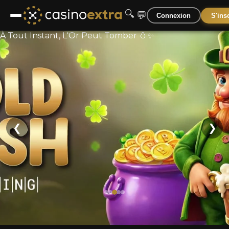
🔍
💬
Connexion
S'ins
À Tout Instant, L'Or Peut Tomber 🥚✨
❮
❯