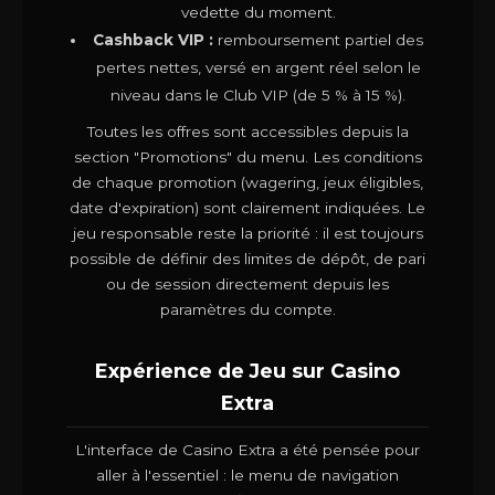
vedette du moment.
Cashback VIP :
remboursement partiel des
pertes nettes, versé en argent réel selon le
niveau dans le Club VIP (de 5 % à 15 %).
Toutes les offres sont accessibles depuis la
section "Promotions" du menu. Les conditions
de chaque promotion (wagering, jeux éligibles,
date d'expiration) sont clairement indiquées. Le
jeu responsable reste la priorité : il est toujours
possible de définir des limites de dépôt, de pari
ou de session directement depuis les
paramètres du compte.
Expérience de Jeu sur Casino
Extra
L'interface de Casino Extra a été pensée pour
aller à l'essentiel : le menu de navigation