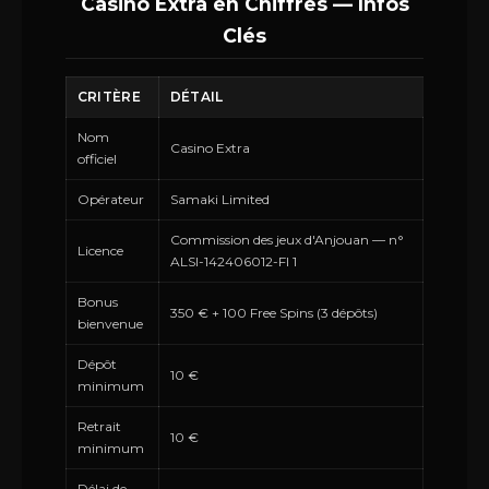
Casino Extra en Chiffres — Infos
Clés
CRITÈRE
DÉTAIL
Nom
Casino Extra
officiel
Opérateur
Samaki Limited
Commission des jeux d'Anjouan — n°
Licence
ALSI-142406012-FI 1
Bonus
350 € + 100 Free Spins (3 dépôts)
bienvenue
Dépôt
10 €
minimum
Retrait
10 €
minimum
Délai de