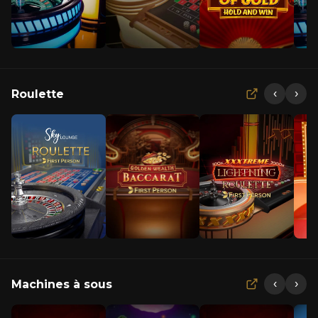
€0.1 - €3000
8625
€0.2 - €10000
1170
€0.1 - €5000
5734
€0.2 
Roulette
‹
›
Machines à sous
‹
›