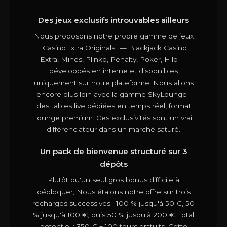
Des jeux exclusifs introuvables ailleurs
Nous proposons notre propre gamme de jeux
"CasinoExtra Originals" — Blackjack Casino
Extra, Mines, Plinko, Penalty, Poker, Hilo —
développés en interne et disponibles
uniquement sur notre plateforme. Nous allons
encore plus loin avec la gamme SkyLounge :
des tables live dédiées en temps réel, format
lounge premium. Ces exclusivités sont un vrai
différenciateur dans un marché saturé.
Un pack de bienvenue structuré sur 3
dépôts
Plutôt qu'un seul gros bonus difficile à
débloquer, Nous étalons notre offre sur trois
recharges successives : 100 % jusqu'à 50 €, 50
% jusqu'à 100 €, puis 50 % jusqu'à 200 €. Total
potentiel : 350 € + 100 tours gratuits. Cette