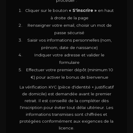
procéder :
Cliquer sur le bouton
« S'inscrire »
en haut
à droite de la page
Renseigner votre email, choisir un mot de
passe sécurisé
Saisir vos informations personnelles (nom,
prénom, date de naissance)
Indiquer votre adresse et valider le
formulaire
Effectuer votre premier dépôt (minimum 10
€) pour activer le bonus de bienvenue
La vérification KYC (pièce d'identité + justificatif
de domicile) est demandée avant le premier
retrait. Il est conseillé de la compléter dès
l'inscription pour éviter tout délai ultérieur. Les
informations transmises sont chiffrées et
protégées conformément aux exigences de la
licence.