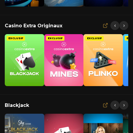
Casino Extra Originaux
‹
›
EXCLUSIF
EXCLUSIF
EXCLUSIF
EXC
Blackjack
‹
›