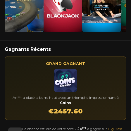
Gagnants Récents
GRAND GAGNANT
🌿
🌿
An*** a placé la barre haut avec un triomphe impressionnant à
Coins
€2457.60
La chance est-elle de votre côté ?
Ja***
a gagné sur
Big Bass