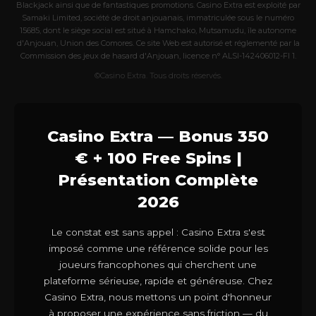
Blackjack ainsi que de fantastiques promotions. Casino Extra est exploité par
Samaki Limited, société de droit anjouanais, immatriculée sous le numéro
15685, dont le siège social est situé à Hamchako, Mutsamudu, île autonome
d'Anjouan, Union des Comores. Ce site Web est autorisé et réglementé par la
Commission des jeux de hasard d'Anjouan, licence n° ALSI-142406012-FI 1.
©Casino Extra. Tous droits réservés.
Casino Extra — Bonus 350
€ + 100 Free Spins |
Présentation Complète
2026
Le constat est sans appel : Casino Extra s'est
imposé comme une référence solide pour les
joueurs francophones qui cherchent une
plateforme sérieuse, rapide et généreuse. Chez
Casino Extra, nous mettons un point d'honneur
à proposer une expérience sans friction — du