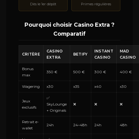
Dès le 1er dépôt
Primes régulières
Pourquoi choisir Casino Extra ?
Comparatif
CASINO
INSTANT
MAD
CRITÈRE
BETIFY
EXTRA
CASINO
CASINO
Bonus
350 €
500 €
300 €
400 €
max
Wagering
x30
x35
x40
x30
✅
Jeux
SkyLounge
❌
❌
❌
exclusifs
+ Originals
Retrait e-
24h
24–48h
24h
48h
wallet