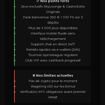
✅ Nos points forts
Jeux exclusifs SkyLounge & CasinoExtra
Originals
Pack bienvenue 350 € + 100 FS sur 3
dépôts
Plus de 3 000 jeux disponibles
Interface mobile fluide sans
téléchargement
Support chat en direct 24/7
Retraits rapides via e-wallets (24h)
Tournois Spinoleague réguliers
Club VIP avec cashback progressif
❌ Nos limites actuelles
Pas de crypto pour le moment
Wagering x30 sur les bonus
Vérification KYC obligatoire avant premier
retrait